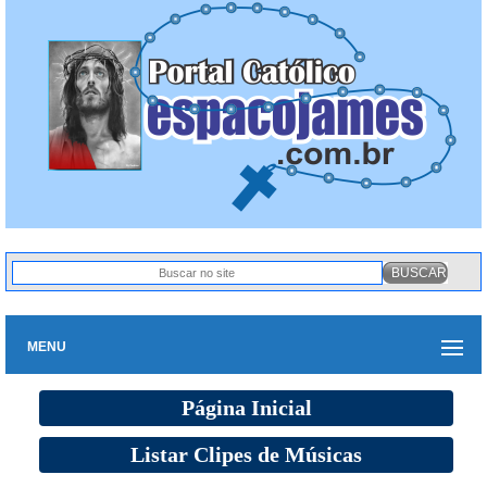
MENU
Página Inicial
Listar Clipes de Músicas