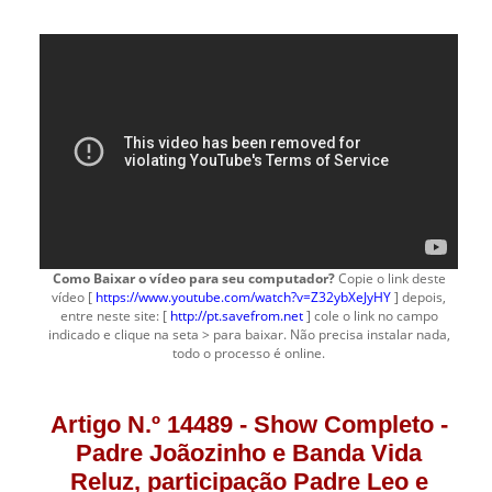
Como Baixar o vídeo para seu computador?
Copie o link deste
vídeo [
https://www.youtube.com/watch?v=Z32ybXeJyHY
] depois,
entre neste site: [
http://pt.savefrom.net
] cole o link no campo
indicado e clique na seta > para baixar. Não precisa instalar nada,
todo o processo é online.
Artigo N.º 14489 - Show Completo -
Padre Joãozinho e Banda Vida
Reluz, participação Padre Leo e