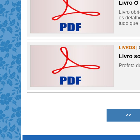
Livro O
Livro obr
os detalh
tudo que 
LIVROS |
Livro s
Profeta d