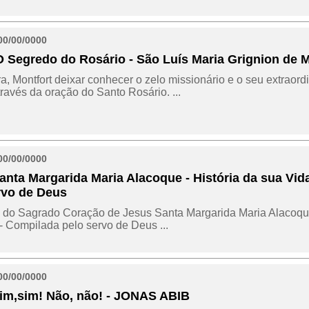
00/00/0000
 O Segredo do Rosário - São Luís Maria Grignion de M
a, Montfort deixar conhecer o zelo missionário e o seu extraord
ravés da oração do Santo Rosário. ...
00/00/0000
Santa Margarida Maria Alacoque - História da sua Vi
rvo de Deus
 do Sagrado Coração de Jesus Santa Margarida Maria Alacoque
- Compilada pelo servo de Deus ...
00/00/0000
Sim,sim! Não, não! - JONAS ABIB