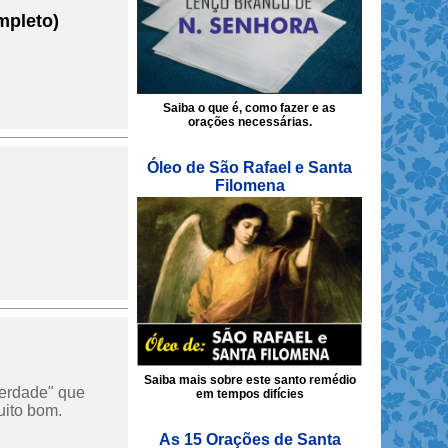
mpleto)
Saiba o que é, como fazer e as
orações necessárias.
Óleo de São Rafael e Santa
Filomena
Saiba mais sobre este santo remédio
Verdade" que
em tempos difícies
uito bom.
As 15 Orações de Santa