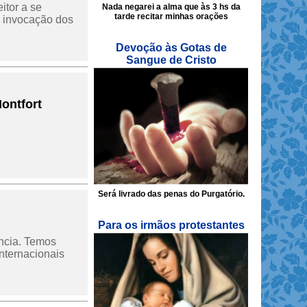
itor a se
Nada negarei a alma que às 3 hs da
tarde recitar minhas orações
 a invocação dos
Devoção às Gotas de
Sangue de Cristo
ontfort
Será livrado das penas do Purgatório.
Para os irmãos protestantes
encia. Temos
nternacionais