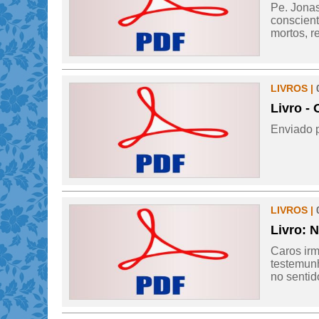
Pe. Jonas
conscient
mortos, r
LIVROS |
Livro -
Enviado p
LIVROS |
Livro: 
Caros irm
testemunh
no sentido