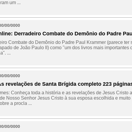
ram um ...
00/00/0000
nline: Derradeiro Combate do Demônio do Padre Pa
eiro Combate do Demônio do Padre Paul Krammer (parece ter si
papado de João Paulo II) como "um dos livros mais importantes 
". ...
00/00/0000
 As revelações de Santa Brígida completo 223 página
es: Conheça toda a história e as revelações de Jesus Cristo a
 de Nosso Senhor Jesus Cristo à sua esposa escolhida e muito
obre a procla ...
00/00/0000