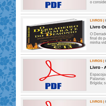
o conside
LIVROS |
Livro O
O Derrad
final do 
minha vida
LIVROS |
Livro -
Espacojam
Palavras
Brígida; s
LIVROS |