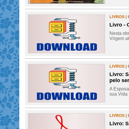
LIVROS |
Livro -
Nesta obr
Virgem at
LIVROS |
Livro: 
pelo se
A Esposa
sua Vida 
LIVROS |
Livro: 