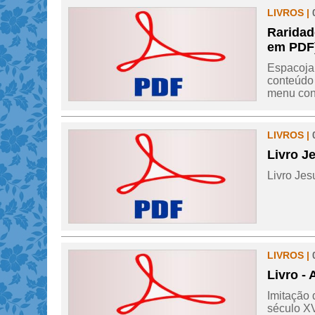
LIVROS |
Raridad
em PDF
Espacojam
conteúdo 
menu cont
LIVROS |
Livro J
Livro Jes
LIVROS |
Livro - 
Imitação 
século XV