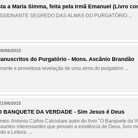
sta a Maria Simma, feita pela Irmã Emanuel (Livro co
SSIONANTE SEGREDO DAS ALMAS DO PURGATÓRIO ...
26/06/2015
Manuscritos do Purgatório - Mons. Ascânio Brandão
nante e proveitosa revelação de uma alma do purgatório ...
21/06/2015
- O BANQUETE DA VERDADE - Sim Jesus é Deus
es: Antonio Carlos Calciolare autor do livro "O Banquete da 
suntos interessantes que provam a existência de Deus, livro m
 a Leitura. ...