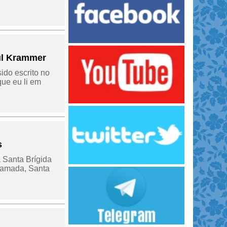
ul Krammer
do escrito no
que eu li em
s
 Santa Brígida
 amada, Santa