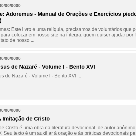
00/00/0000
e: Adoremus - Manual de Orações e Exercícios pied
)
es: Este livro é uma relíquia, precisamos de voluntários que p
para colocar em nosso site na íntegra, quem quiser ajudar por f
ato de nosso ...
00/00/0000
esus de Nazaré - Volume I - Bento XVI
us de Nazaré - Volume I - Bento XVI ...
00/00/0000
A Imitação de Cristo
de Cristo é uma obra da literatura devocional, de autor anônimo
. Seu texto é um auxiliar à oração e às práticas devocionais p