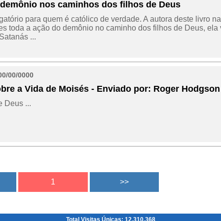
 demônio nos caminhos dos filhos de Deus
igatório para quem é católico de verdade. A autora deste livro n
es toda a ação do demônio no caminho dos filhos de Deus, ela 
Satanás ...
00/00/0000
obre a Vida de Moisés - Enviado por: Roger Hodgson
e Deus ...
Total Visitas Únicas: 12.310.368