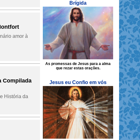
Brígida
ontfort
inário amor à
As promessas de Jesus para a alma
que rezar estas orações.
da Compilada
Jesus eu Confio em vós
 História da