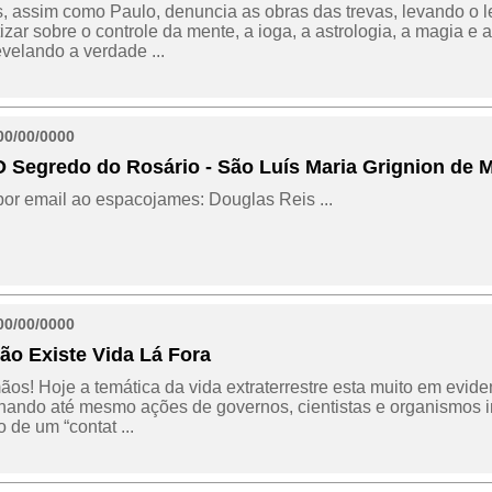
, assim como Paulo, denuncia as obras das trevas, levando o le
izar sobre o controle da mente, a ioga, a astrologia, a magia e
evelando a verdade ...
00/00/0000
 O Segredo do Rosário - São Luís Maria Grignion de M
or email ao espacojames: Douglas Reis ...
00/00/0000
Não Existe Vida Lá Fora
ãos! Hoje a temática da vida extraterrestre esta muito em evid
ando até mesmo ações de governos, cientistas e organismos i
 de um “contat ...