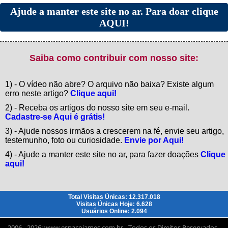
Ajude a manter este site no ar. Para doar clique
AQUI!
Saiba como contribuir com nosso site:
1) - O vídeo não abre? O arquivo não baixa? Existe algum
erro neste artigo?
Clique aqui!
2) - Receba os artigos do nosso site em seu e-mail.
Cadastre-se Aqui é grátis!
3) - Ajude nossos irmãos a crescerem na fé, envie seu artigo,
testemunho, foto ou curiosidade.
Envie por Aqui!
4) - Ajude a manter este site no ar, para fazer doações
Clique
aqui!
Total Visitas Únicas: 12.317.018
Visitas Únicas Hoje: 6.628
Usuários Online: 2.094
2006 - 2026: www.espacojames.com.br - Todos os Direitos Reservados -