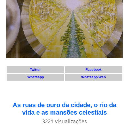
Twitter
Facebook
Whatsapp
Whatsapp Web
As ruas de ouro da cidade, o rio da
vida e as mansões celestiais
3221 visualizações