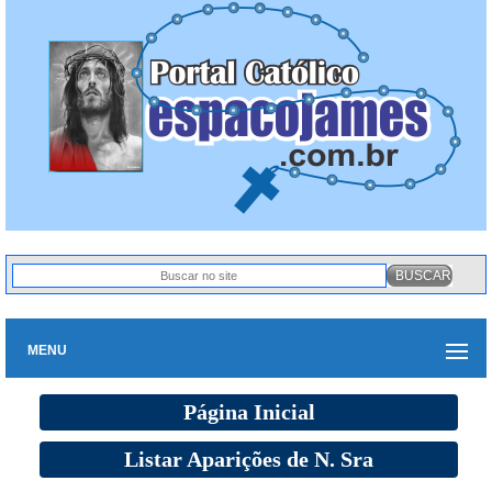
MENU
Página Inicial
Listar Aparições de N. Sra