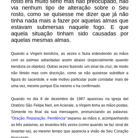
rosto era muito sério mas não preocupado, não
via nenhum tipo de alteração sobre o Seu
rosto, como se quisesse me dizer que já não
tinha nada mais a fazer por aquelas almas que
estavam submersas naquele fogo. E que
aquela situação tinham sido causadas por
aquelas mesmas almas.
Quando a Virgem bendizia, as vezes o fazia estendendo as mãos
com as palmas adiantadas assim abaixo (especialmente quando
bendizia os objetos). Outras vezes fazendo um sinal da cruz, de modo
não tímido mas com discrição, como se não quisesse substituir a
figura do sacerdote, e este motivo particular pude constatar mais de
uma vez, mesmo porque Ela mesmo o ha confirmado.
Quando no dia 8 de dezembro de 1987 apareceu na igreja del
Oratório São Felipe Neri, em Acierale, a Virgem tinha as mãos postas.
Sómente no final da sua mensagem, pronunciando as palavras:
"
Oração, Reparação, Penitência
" separou as mãos e, acompanhando
as três palavras, as levantou três vezes (como quando se faz sinal de
levantar-se), ao mesmo tempo que aparecia a visão de Seu Coração
Imaculado.