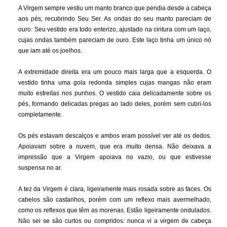
A Virgem sempre vestiu um manto branco que pendia desde a cabeça
aos pés, recubrindo Seu Ser. As ondas do seu manto pareciam de
ouro. Seu vestido era todo enterizo, ajustado na cintura com um laço,
cujas ondas também pareciam de ouro. Este laço tinha um único nó
que iam até os joelhos.
A extremidade direita era um pouco mais larga que a esquerda. O
vestido tinha uma gola redonda simples cujas mangas não eram
muito estreitas nos punhos. O vestido caia delicadamente sobre os
pés, formando delicadas pregas ao lado deles, porém sem cubri-los
completamente.
Os pés estavam descalços e ambos eram possível ver até os dedos.
Apoiavam sobre a nuvem, que era muito densa. Não deixava a
impressão que a Virgem apoiava no vazio, ou que estivesse
suspensa no ar.
A tez da Virgem é clara, ligeiramente mais rosada sobre as faces. Os
cabelos são castanhos, porém com um reflexo mais avermelhado,
como os reflexos que têm as morenas. Estão ligeiramente ondulados.
Não sei se são curtos ou compridos: nunca vi a virgem de cabeça