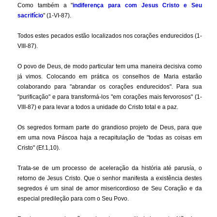
Como também a "
indiferença para com Jesus Cristo e Seu
sacrifício
" (1-VI-87).
Todos estes pecados estão localizados nos corações endurecidos (1-
VIII-87).
O povo de Deus, de modo particular tem uma maneira decisiva como
já vimos. Colocando em prática os conselhos de Maria estarão
colaborando para "abrandar os corações endurecidos". Para sua
"purificação" e para transformá-los "em corações mais fervorosos" (1-
VIII-87) e para levar a todos a unidade do Cristo total e a paz.
Os segredos formam parte do grandioso projeto de Deus, para que
em uma nova Páscoa haja a recapitulação de "todas as coisas em
Cristo" (Ef.1,10).
Trata-se de um processo de aceleração da história até parusía, o
retorno de Jesus Cristo. Que o senhor manifesta a existência destes
segredos é um sinal de amor misericordioso de Seu Coração e da
especial predileção para com o Seu Povo.