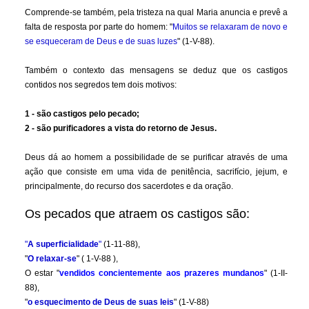
Comprende-se também, pela tristeza na qual Maria anuncia e prevê a
falta de resposta por parte do homem: "
Muitos se relaxaram de novo e
se esqueceram de Deus e de suas luzes
" (1-V-88).
Também o contexto das mensagens se deduz que os castigos
contidos nos segredos tem dois motivos:
1 - são castigos pelo pecado;
2 - são purificadores a vista do retorno de Jesus.
Deus dá ao homem a possibilidade de se purificar através de uma
ação que consiste em uma vida de penitência, sacrifício, jejum, e
principalmente, do recurso dos sacerdotes e da oração.
Os pecados que atraem os castigos são:
"
A superficialidade
"
(1-11-88),
"
O relaxar-se
" ( 1-V-88 ),
O estar "
vendidos concientemente aos prazeres mundanos
" (1-II-
88),
"
o esquecimento de Deus de suas leis
" (1-V-88)