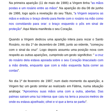
Na primeira aparição (11 de maio de 1986) a Virgem tinha "
as mãos
postas e um rosário entre as mãos
". Na aparição do dia 08 de junho
de 1986, logo após a revelação do seu Título, "
a Virgem separou as
mãos e esticou o braço direito para frente com o rosário na mão como
nos convidando para orar: o braço esquerdo o pôs em sinal de
proteção
". Aqui Maria manifesta o seu Coração.
Quando a Virgem dedicou uma aparição intera para rezar o Santo
Rosário, no dia 1º de dezembro de 1986, junto ao vidente, "começou
com o sinal da cruz". Logo depois assumiu uma posição nova com
respeito as outras aparições, cumprindo um gesto significtivo: "
a cruz
do rosário dela estava apoiada sobre o seu Coração Imaculado com
a mão direita, enquanto que com a mão esquerda fazia correr as
contas
".
No dia 1º de fevereiro de 1987, num dado momento da aparição, a
Virgem faz um gesto similar ao realizado em Fátima, numa situação
análoga: "
Aproximou suas mãos uma com a outra, abertas. Das
palmas sairam uma luz intensa que caiu na terra a poucos metros de
onde eu estava ajoelhado; olhei e vi que a terra se partiu
".