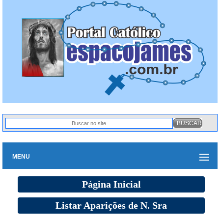
MENU
Página Inicial
Listar Aparições de N. Sra