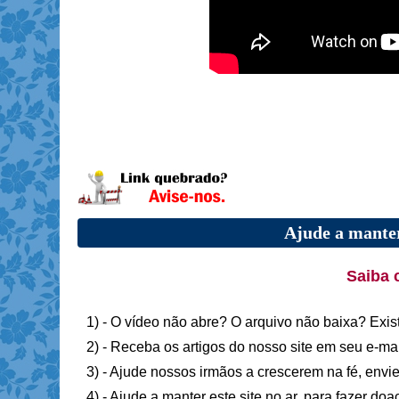
Ajude a manter
Saiba 
1) - O vídeo não abre? O arquivo não baixa? Exis
2) - Receba os artigos do nosso site em seu e-ma
3) - Ajude nossos irmãos a crescerem na fé, envie
4) - Ajude a manter este site no ar, para fazer do