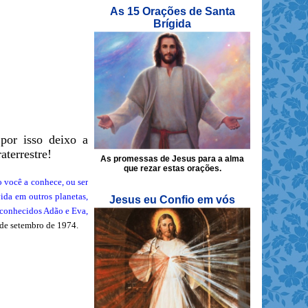
As 15 Orações de Santa
Brígida
por isso deixo a
terrestre!
As promessas de Jesus para a alma
que rezar estas orações.
 você a conhece, ou ser
ida em outros planetas,
Jesus eu Confio em vós
 conhecidos Adão e Eva,
 de setembro de 1974.