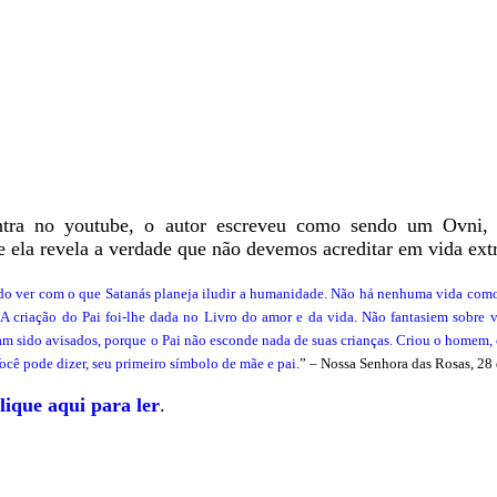
ntra no youtube, o autor escreveu como sendo um Ovni, 
ela revela a verdade que não devemos acreditar em vida extra
do ver com o que Satanás planeja iludir a humanidade. Não há nenhuma vida como
 criação do Pai foi-lhe dada no Livro do amor e da vida. Não fantasiem sobre v
iam sido avisados, porque o Pai não esconde nada de suas crianças. Criou o homem,
Você pode dizer, seu primeiro símbolo de mãe e pai
.” – Nossa Senhora das Rosas, 28
lique aqui para ler
.