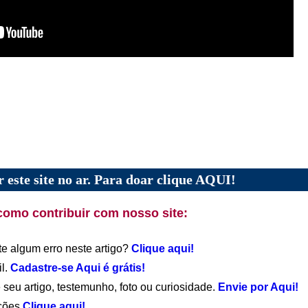
 este site no ar. Para doar clique AQUI!
como contribuir com nosso site:
te algum erro neste artigo?
Clique aqui!
il.
Cadastre-se Aqui é grátis!
 seu artigo, testemunho, foto ou curiosidade.
Envie por Aqui!
ações
Clique aqui!