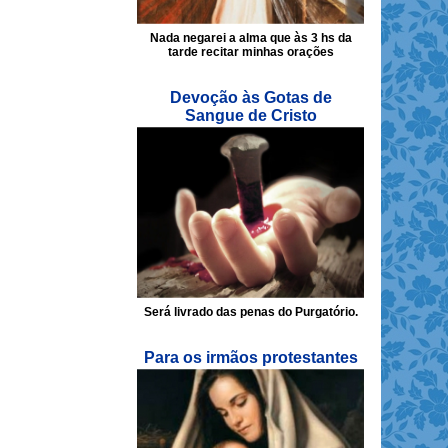
Nada negarei a alma que às 3 hs da
tarde recitar minhas orações
Devoção às Gotas de
Sangue de Cristo
Será livrado das penas do Purgatório.
Para os irmãos protestantes