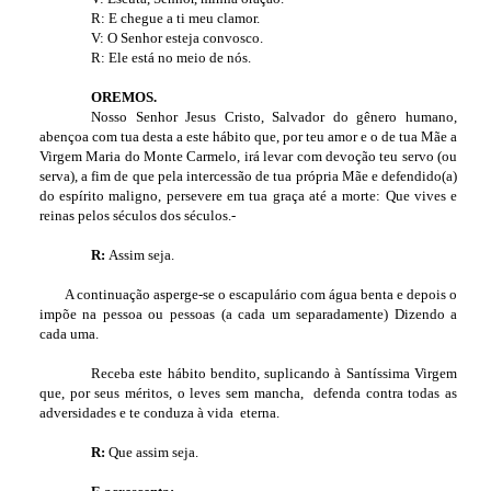
R: E chegue a ti meu clamor.
V: O Senhor esteja convosco.
R: Ele está no meio de nós.
OREMOS.
Nosso Senhor Jesus Cristo, Salvador do gênero humano,
abençoa com tua desta a este hábito que, por teu amor e o de tua Mãe a
Virgem Maria do Monte Carmelo, irá levar com devoção teu servo (ou
serva), a fim de que pela intercessão de tua própria Mãe e defendido(a)
do espírito maligno, persevere em tua graça até a morte: Que vives e
reinas pelos séculos dos séculos.-
R:
Assim seja.
A continuação asperge-se o escapulário com água benta e depois o
impõe na pessoa ou pessoas (a cada um separadamente) Dizendo a
cada uma.
Receba este hábito bendito, suplicando à Santíssima Virgem
que, por seus méritos, o leves sem mancha, defenda contra todas as
adversidades e te conduza à vida eterna.
R:
Que assim seja.