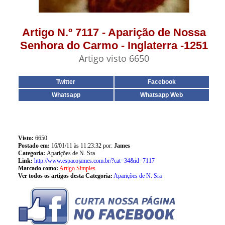
Artigo N.º 7117 - Aparição de Nossa
Senhora do Carmo - Inglaterra -1251
Artigo visto 6650
Twitter
Facebook
Whatsapp
Whatsapp Web
Visto:
6650
Postado em:
16/01/11 às 11:23:32 por:
James
Categoria:
Aparições de N. Sra
Link:
http://www.espacojames.com.br/?cat=34&id=7117
Marcado como:
Artigo Simples
Ver todos os artigos desta Categoria:
Aparições de N. Sra