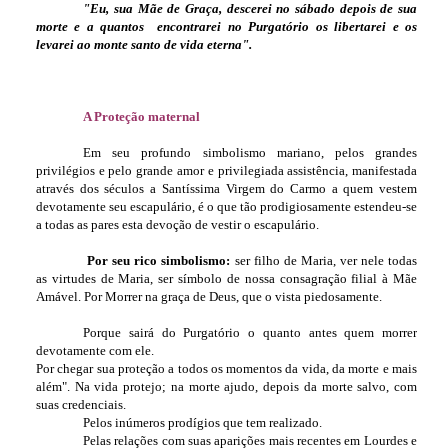
"Eu, sua Mãe de Graça, descerei no sábado depois de sua
morte e a quantos encontrarei no Purgatório os libertarei e os
levarei ao monte santo de vida eterna".
A Proteção maternal
Em seu profundo simbolismo mariano, pelos grandes
privilégios e pelo grande amor e privilegiada assistência, manifestada
através dos séculos a Santíssima Virgem do Carmo a quem vestem
devotamente seu escapulário, é o que tão prodigiosamente estendeu-se
a todas as pares esta devoção de vestir o escapulário.
Por seu rico simbolismo:
ser filho de Maria, ver nele todas
as virtudes de Maria, ser símbolo de nossa consagração filial à Mãe
Amável. Por Morrer na graça de Deus, que o vista piedosamente.
Porque sairá do Purgatório o quanto antes quem morrer
devotamente com ele.
Por chegar sua proteção a todos os momentos da vida, da morte e mais
além". Na vida protejo; na morte ajudo, depois da morte salvo, com
suas credenciais.
Pelos inúmeros prodígios que tem realizado.
Pelas relações com suas aparições mais recentes em Lourdes e