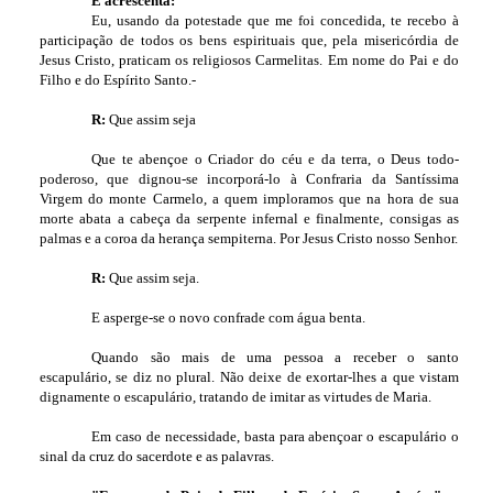
E acrescenta:
Eu, usando da potestade que me foi concedida, te recebo à
participação de todos os bens espirituais que, pela misericórdia de
Jesus Cristo, praticam os religiosos Carmelitas. Em nome do Pai e do
Filho e do Espírito Santo.-
R:
Que assim seja
Que te abençoe o Criador do céu e da terra, o Deus todo-
poderoso, que dignou-se incorporá-lo à Confraria da Santíssima
Virgem do monte Carmelo, a quem imploramos que na hora de sua
morte abata a cabeça da serpente infernal e finalmente, consigas as
palmas e a coroa da herança sempiterna. Por Jesus Cristo nosso Senhor.
R:
Que assim seja.
E asperge-se o novo confrade com água benta.
Quando são mais de uma pessoa a receber o santo
escapulário, se diz no plural. Não deixe de exortar-lhes a que vistam
dignamente o escapulário, tratando de imitar as virtudes de Maria.
Em caso de necessidade, basta para abençoar o escapulário o
sinal da cruz do sacerdote e as palavras.