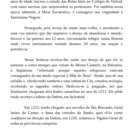
anos de idade iniciou o estudo das Belas Artes no Colégio de Oxford,
com tanto sucesso que surpreendeu os professores. Foi também nessa
época admitido à Mesa Eucarística, e consagrou sua virgindade à
Santíssima Virgem.
Perseguido pela inveja do irmão mais velho, e atendendo a
uma voz interior que lhe inspirava o desejo de abandonar o mundo,
deixou o lar paterno aos 12 anos, encontrando refúgio numa floresta
onde viveu inteiramente isolado durante 20 anos, em oração e
penitência.
Nossa Senhora revelou-lhe então seu desejo de que ele se
juntasse a certos monges que viriam do Monte Carmelo, na Palestina,
à Inglaterra, “sobretudo porque aqueles religiosos estavam
consagrados de um modo especial à Mãe de Deus”. Simão saiu de sua
solidão e, obedecendo também a uma ordem do Céu, estudou teologia,
recebendo as sagradas ordens. Dedicou-se à pregação, até que
finalmente chegaram dois frades carmelitas no ano de 1213. Ele pôde
então receber o hábito da Ordem, em Aylesford.
Em 1215, tendo chegado aos ouvidos de São Brocardo, Geral
latino do Carmo, a fama das virtudes de Simão, quis tê-lo como
coadjutor na direção da Ordem; em 1226, nomeou-o Vigário-Geral de
todas as províncias européias.