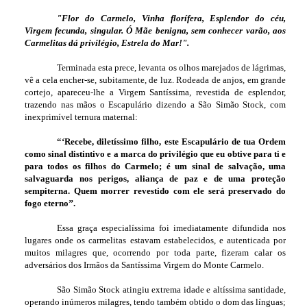
"Flor do Carmelo, Vinha florífera, Esplendor do céu,
Virgem fecunda, singular. Ó Mãe benigna, sem conhecer varão, aos
Carmelitas dá privilégio, Estrela do Mar!".
Terminada esta prece, levanta os olhos marejados de lágrimas,
vê a cela encher-se, subitamente, de luz. Rodeada de anjos, em grande
cortejo, apareceu-lhe a Virgem Santíssima, revestida de esplendor,
trazendo nas mãos o Escapulário dizendo a São Simão Stock, com
inexprimível ternura maternal:
“‘Recebe, diletíssimo filho, este Escapulário de tua Ordem
como sinal distintivo e a marca do privilégio que eu obtive para ti e
para todos os filhos do Carmelo; é um sinal de salvação, uma
salvaguarda nos perigos, aliança de paz e de uma proteção
sempiterna. Quem morrer revestido com ele será preservado do
fogo eterno’’.
Essa graça especialíssima foi imediatamente difundida nos
lugares onde os carmelitas estavam estabelecidos, e autenticada por
muitos milagres que, ocorrendo por toda parte, fizeram calar os
adversários dos Irmãos da Santíssima Virgem do Monte Carmelo.
São Simão Stock atingiu extrema idade e altíssima santidade,
operando inúmeros milagres, tendo também obtido o dom das línguas;