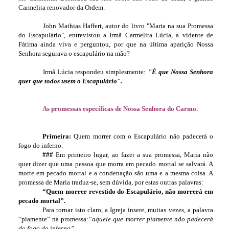
Carmelita renovador da Ordem.
John Mathias Haffert, autor do livro "Maria na sua Promessa
do Escapulário", entrevistou a Irmã Carmelita Lúcia, a vidente de
Fátima ainda viva e perguntou, por que na última aparição Nossa
Senhora segurava o escapulário na mão?
Irmã Lúcia respondeu simplesmente:
"É que Nossa Senhora
quer que todos usem o Escapulário".
As promessas específicas de Nossa Senhora do Carmo.
Primeira:
Quem morrer com o Escapulário não padecerá o
fogo do inferno.
###
Em primeiro lugar, ao fazer a sua promessa, Maria não
quer dizer que uma pessoa que morra em pecado mortal se salvará. A
morte em pecado mortal e a condenação são uma e a mesma coisa. A
promessa de Maria traduz-se, sem dúvida, por estas outras palavras:
“Quem morrer revestido do Escapulário, não morrerá em
pecado mortal”.
Para tornar isto claro, a Igreja insere, muitas vezes, a palavra
“piamente” na promessa:
“aquele que morrer piamente não padecerá
do fogo do inferno”
.