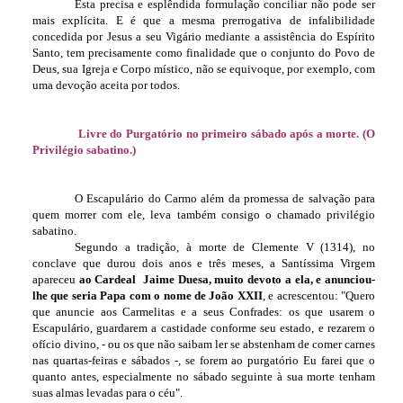
Esta precisa e esplêndida formulação conciliar não pode ser
mais explícita. E é que a mesma prerrogativa de infalibilidade
concedida por Jesus a seu Vigário mediante a assistência do Espírito
Santo, tem precisamente como finalidade que o conjunto do Povo de
Deus, sua Igreja e Corpo místico, não se equivoque, por exemplo, com
uma devoção aceita por todos.
Livre do Purgatório no primeiro sábado após a morte. (O
Privilégio sabatino.)
O Escapulário do Carmo além da promessa de salvação para
quem morrer com ele, leva também consigo o chamado privilégio
sabatino.
Segundo a tradição, à morte de Clemente V (1314), no
conclave que durou dois anos e três meses, a Santíssima Virgem
apareceu
ao Cardeal Jaime Duesa, muito devoto a ela, e anunciou-
lhe que seria Papa com o nome de João XXII
, e acrescentou: "Quero
que anuncie aos Carmelitas e a seus Confrades: os que usarem o
Escapulário, guardarem a castidade conforme seu estado, e rezarem o
ofício divino, - ou os que não saibam ler se abstenham de comer carnes
nas quartas-feiras e sábados -, se forem ao purgatório Eu farei que o
quanto antes, especialmente no sábado seguinte à sua morte tenham
suas almas levadas para o céu".