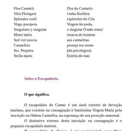
Flos Carmeli
Flor do Carmelo
Vitis Florigera
vinha florífera
Splendor coeli
esplendor do Céu
Virgo puerpera
Virgem fecunda,
Singularis y singular
e singular Ó mãe terna!
Mater mitis
intacta de homem
Sed viri nescia
aos carmelitas
Carmelitis
proteja teu nome
Sto. Propitia
(dá privilégios)
Stella maris
Estrela do mar.
Sobre o Escapulário.
O que significa.
O escapulário do Carmo é um sinal externo de devoção
mariana, que consiste na consagração à Santíssima Virgem Maria pela
inscrição na Ordem Carmelita, na esperança de sua proteção maternal.
O distintivo externo desta inscrição ou consagração é o
pequeno escapulário marrom.