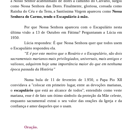
a Nosso Senhor acabrunhado de dores a caminho do Calvário, surgiu
como Nossa Senhora das Dores. Finalmente, gloriosa, coroada como
Rainha do Céu e da Terra, a Santíssima Virgem apareceu como
Nossa
Senhora do Carmo, tendo o Escapulário à mão.
Por que Nossa Senhora apareceu com o Escapulário nesta
última visão a 13 de Outubro em Fátima? Perguntaram a Lúcia em
1950.
Lúcia respondeu: É que Nossa Senhora quer que todos usem
o Escapulário respondeu ela.
“E é por este motivo que o Rosário e o Escapulário, são dois
sacramentais marianos mais privilegiados, universais, mais antigos e
valiosos, adquirem hoje uma importância maior do que em nenhuma
época passada da História”
Numa bula de 11 de fevereiro de 1.950, o Papa Pio XII
convidava a "colocar em primeiro lugar, entre as devoções marianas,
o
escapulário
que está ao alcance de todos"; entendido como veste
mariana, esse é de fato um ótimo símbolo da proteção da Mãe celeste,
enquanto sacramental extrai o seu valor das orações da Igreja e da
confiança e amor daqueles que o usam.
Oração.