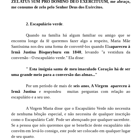
ZELATUS SUM PRO DOMINO DEO EXERCITUUM, me abraço,
me consumo de zelo pelo Senhor Deus dos Exércitos.
2. Escapulário verde
.
Quando na família há algum familiar ou amigo que se
encontra longe da fé queremos fazer algo a respeito, Maria Mãe
Santíssima nos deu uma forma de convertê-los quando Ela
apareceu à
Irmã Justina Bisqueyburu em 1840
, levando "a vestidura da
conversão - O escapulário verde." Ela disse:
" Esta insígnia santa de meu imaculado Coração há de ser
uma grande meio para a conversão das almas..."
Por um período de mais de
seis anos
,
A Virgem apareceu à
Irmã Justina
e respondeu muitas perguntas com relação ao
escapulário e a seu uso.
A Virgem Maria disse que o Escapulário Verde não necessita
de nenhuma bênção especial, e não necessita de qualquer inscrição
como o Escapulário Café. Pode ser abençoado por qualquer sacerdote.
Se a pessoa que nós queremos que se beneficie deste escapulário não
convém em levá-lo consigo, este pode ser colocado em qualquer lugar
de seu quarto.