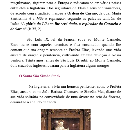
muçulmanos; fugiram para a Europa e radicaram-se em vários países
entre eles a Inglaterra. Dos seguidores de Elias e seus continuadores,
de acordo com a tradição, nasceu a
Ordem do Carmo
, da qual Maria
Santíssima é a
Mãe e esplendor
, segundo as palavras também de
Isaías
“A glória do Líbano lhe será dada, o esplendor do Carmelo e
de Saron”
(Is 35, 2).
São Luis IX, rei da França, sobe ao Monte Carmelo.
Encontra-se com aqueles eremitas e fica encantado, quando lhe
contam que sua origem remonta ao Profeta Elias, levando uma vida
austera de oração e penitência, cultivando ardente devoção à Nossa
Senhora. Trinta anos, antes de São Luis IX subir ao Monte Carmelo,
dois cruzados ingleses levaram para a Inglaterra alguns monges.
O Santo São Simão Stock
Na Inglaterra, vivia um homem penitente, como o Profeta
Elias, austero como João Batista. Chamava-se Simeão. Mas, diante de
sua vida solitária na convexidade de uma árvore no seio da floresta,
deram-lhe o apelido de Stock.