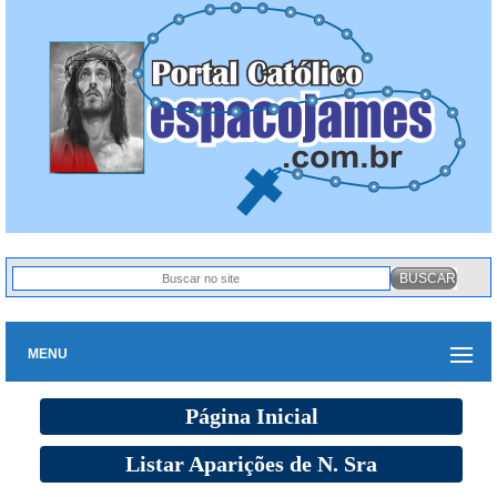
MENU
Página Inicial
Listar Aparições de N. Sra