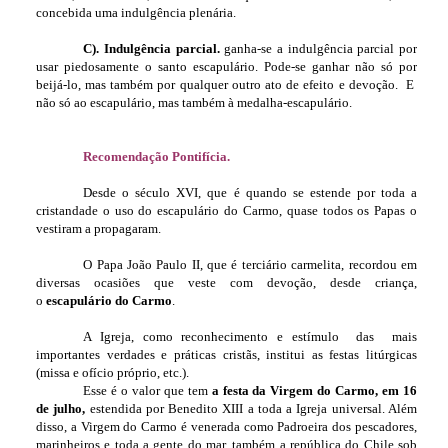
concebida uma indulgência plenária.
C). Indulgência parcial.
ganha-se a indulgência parcial por
usar piedosamente o santo escapulário. Pode-se ganhar não só por
beijá-lo, mas também por qualquer outro ato de efeito e devoção. E
não só ao escapulário, mas também à medalha-escapulário.
Recomendação Pontifícia.
Desde o século XVI, que é quando se estende por toda a
cristandade o uso do escapulário do Carmo, quase todos os Papas o
vestiram a propagaram.
O Papa João Paulo II, que é terciário carmelita, recordou em
diversas ocasiões que veste com devoção, desde criança,
o
escapulário do Carmo
.
A Igreja, como reconhecimento e estímulo das mais
importantes verdades e práticas cristãs, institui as festas litúrgicas
(missa e ofício próprio, etc.).
Esse é o valor que tem
a festa da Virgem do Carmo, em 16
de julho,
estendida por Benedito XIII a toda a Igreja universal. Além
disso, a Virgem do Carmo é venerada como Padroeira dos pescadores,
marinheiros e toda a gente do mar, também a república do Chile sob