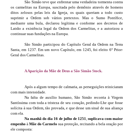
São Simão teve que enfrentar uma verdadeira tormenta contra
os carmelitas na Europa, suscitada pelo demônio através de homens
ditos zelosos pelas leis da Igreja, os quais queriam a todo custo
suprimir a Ordem sob vários pretextos. Mas o Sumo Pontífice,
mediante uma bula, declarou legítima e conforme aos decretos de
Latrão a existência legal da Ordem dos Carmelitas, e a autorizou a
continuar suas fundações na Europa.
São Simão participou do Capítulo Geral da Ordem na Terra
Santa, em 1237. Em um novo Capítulo, em 1245, foi eleito 6° Prior-
Geral dos Carmelitas.
A Aparição da Mãe de Deus a São Simão Stock.
Após a algum tempo de calmaria, as perseguições reiniciaram
com mais intensidade.
Na falta de auxílio humano, São Simão recorria à Virgem
Santíssima com toda a tristeza de seu coração, pedindo-Lhe que fosse
solícita à sua Ordem, tão provada, e que desse um sinal de sua aliança
com ela.
Na manhã do dia 16 de julho de 1251
,
suplicava com maior
empenho
à
Mãe do Carmelo
sua proteção, recitando a bela oração por
ele composta: