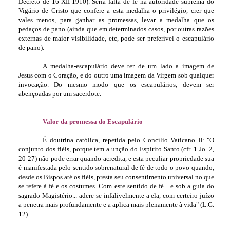
Decreto de 16-XII-1910). Seria falta de fé na autoridade suprema do
Vigário de Cristo que confere a esta medalha o privilégio, crer que
vales menos, para ganhar as promessas, levar a medalha que os
pedaços de pano (ainda que em determinados casos, por outras razões
externas de maior visibilidade, etc, pode ser preferível o escapulário
de pano).
A medalha-escapulário deve ter de um lado a imagem de
Jesus com o Coração, e do outro uma imagem da Virgem sob qualquer
invocação. Do mesmo modo que os escapulários, devem ser
abençoadas por um sacerdote.
Valor da promessa do Escapulário
É doutrina católica, repetida pelo Concílio Vaticano II: "O
conjunto dos fiéis, porque tem a unção do Espírito Santo (cfr. 1 Jo. 2,
20-27) não pode errar quando acredita, e esta peculiar propriedade sua
é manifestada pelo sentido sobrenatural de fé de todo o povo quando,
desde os Bispos até os fiéis, presta seu consentimento universal no que
se refere à fé e os costumes. Com este sentido de fé... e sob a guia do
sagrado Magistério... adere-se infalivelmente a ela, com certeiro juízo
a penetra mais profundamente e a aplica mais plenamente à vida" (L.G.
12).