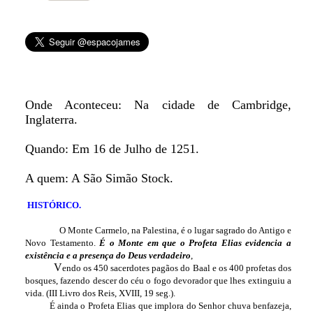
Onde Aconteceu: Na cidade de Cambridge,
Inglaterra.
Quando: Em 16 de Julho de 1251.
A quem: A São Simão Stock.
HISTÓRICO.
O Monte Carmelo, na Palestina, é o lugar sagrado do Antigo e
Novo Testamento.
É o Monte em que o Profeta Elias evidencia a
existência e a presença do Deus verdadeiro
,
V
endo os 450 sacerdotes pagãos do Baal e os 400 profetas dos
bosques, fazendo descer do céu o fogo devorador que lhes extinguiu a
vida. (III Livro dos Reis, XVIII, 19 seg.).
É ainda o Profeta Elias que implora do Senhor chuva benfazeja,