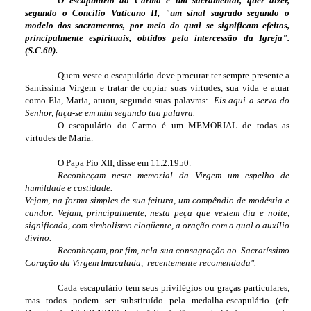
O escapulário do Carmo é um sacramental, quer dizer,
segundo o Concílio Vaticano II, "um sinal sagrado segundo o
modelo dos sacramentos, por meio do qual se significam efeitos,
principalmente espirituais, obtidos pela intercessão da Igreja".
(S.C.60).
Quem veste o escapulário deve procurar ter sempre presente a
Santíssima Virgem e tratar de copiar suas virtudes, sua vida e atuar
como Ela, Maria, atuou, segundo suas palavras:
Eis aqui a serva do
Senhor, faça-se em mim segundo tua palavra.
O escapulário do Carmo é um MEMORIAL de todas as
virtudes de Maria.
O Papa Pio XII, disse em 11.2.1950.
Reconheçam neste memorial da Virgem um espelho de
humildade e castidade.
Vejam, na forma simples de sua feitura, um compêndio de modéstia e
candor. Vejam, principalmente, nesta peça que vestem dia e noite,
significada, com simbolismo eloqüente, a oração com a qual o auxílio
divino.
Reconheçam, por fim, nela sua consagração ao Sacratíssimo
Coração da Virgem Imaculada, recentemente recomendada".
Cada escapulário tem seus privilégios ou graças particulares,
mas todos podem ser substituído pela medalha-escapulário (cfr.