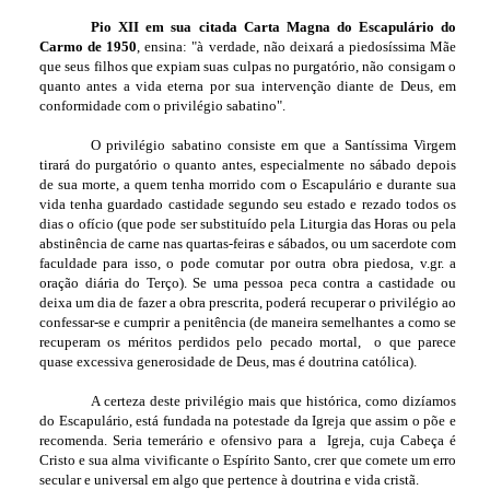
Pio XII em sua citada Carta Magna do Escapulário do
Carmo de 1950
, ensina: "à verdade, não deixará a piedosíssima Mãe
que seus filhos que expiam suas culpas no purgatório, não consigam o
quanto antes a vida eterna por sua intervenção diante de Deus, em
conformidade com o privilégio sabatino".
O privilégio sabatino consiste em que a Santíssima Virgem
tirará do purgatório o quanto antes, especialmente no sábado depois
de sua morte, a quem tenha morrido com o Escapulário e durante sua
vida tenha guardado castidade segundo seu estado e rezado todos os
dias o ofício (que pode ser substituído pela Liturgia das Horas ou pela
abstinência de carne nas quartas-feiras e sábados, ou um sacerdote com
faculdade para isso, o pode comutar por outra obra piedosa, v.gr. a
oração diária do Terço). Se uma pessoa peca contra a castidade ou
deixa um dia de fazer a obra prescrita, poderá recuperar o privilégio ao
confessar-se e cumprir a penitência (de maneira semelhantes a como se
recuperam os méritos perdidos pelo pecado mortal, o que parece
quase excessiva generosidade de Deus, mas é doutrina católica).
A certeza deste privilégio mais que histórica, como dizíamos
do Escapulário, está fundada na potestade da Igreja que assim o põe e
recomenda. Seria temerário e ofensivo para a Igreja, cuja Cabeça é
Cristo e sua alma vivificante o Espírito Santo, crer que comete um erro
secular e universal em algo que pertence à doutrina e vida cristã.