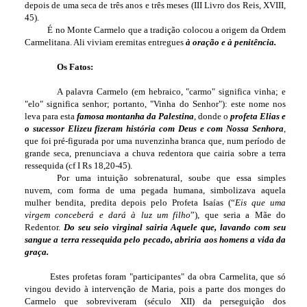
depois de uma seca de três anos e três meses (III Livro dos Reis, XVIII,
45).
É no Monte Carmelo que a tradição colocou a origem da Ordem
Carmelitana. Ali viviam eremitas entregues
à oração e à penitência.
Os Fatos:
A palavra Carmelo (em hebraico, "carmo" significa vinha; e
"elo" significa senhor; portanto, "Vinha do Senhor"): este nome nos
leva para esta
famosa montanha da Palestina
, donde o
profeta Elias e
o sucessor Elizeu
fizeram história com Deus e com Nossa Senhora
,
que foi pré-figurada por uma nuvenzinha branca que, num período de
grande seca, prenunciava a chuva redentora que cairia sobre a terra
ressequida (cf I Rs 18,20-45).
Por uma intuição sobrenatural, soube que essa simples
nuvem, com forma de uma pegada humana, simbolizava aquela
mulher bendita, predita depois pelo Profeta Isaías (“
Eis que uma
virgem conceberá e dará à luz um filho
”), que seria a Mãe do
Redentor.
Do seu seio virginal sairia Aquele que, lavando com seu
sangue a terra ressequida pelo pecado, abriria aos homens a vida da
graça.
Estes profetas foram "participantes" da obra Carmelita, que só
vingou devido à intervenção de Maria, pois a parte dos monges do
Carmelo que sobreviveram (século XII) da perseguição dos