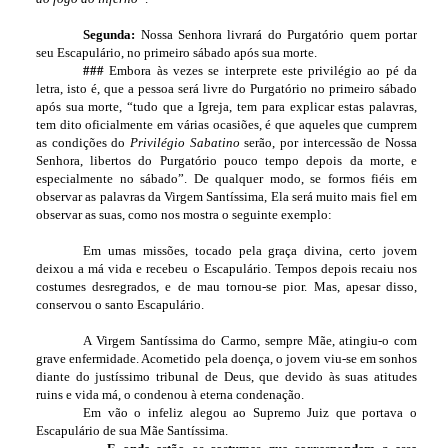
Segunda:
Nossa Senhora livrará do Purgatório quem portar
seu Escapulário, no primeiro sábado após sua morte.
###
Embora às vezes se interprete este privilégio ao pé da
letra, isto é, que a pessoa será livre do Purgatório no primeiro sábado
após sua morte, “tudo que a Igreja, tem para explicar estas palavras,
tem dito oficialmente em várias ocasiões, é que aqueles que cumprem
as condições do
Privilégio Sabatino
serão, por intercessão de Nossa
Senhora, libertos do Purgatório pouco tempo depois da morte, e
especialmente no sábado”. De qualquer modo, se formos fiéis em
observar as palavras da Virgem Santíssima, Ela será muito mais fiel em
observar as suas, como nos mostra o seguinte exemplo:
Em umas missões, tocado pela graça divina, certo jovem
deixou a má vida e recebeu o Escapulário. Tempos depois recaiu nos
costumes desregrados, e de mau tornou-se pior. Mas, apesar disso,
conservou o santo Escapulário.
A Virgem Santíssima do Carmo, sempre Mãe, atingiu-o com
grave enfermidade. Acometido pela doença, o jovem viu-se em sonhos
diante do justíssimo tribunal de Deus, que devido às suas atitudes
ruins e vida má, o condenou à eterna condenação.
Em vão o infeliz alegou ao Supremo Juiz que portava o
Escapulário de sua Mãe Santíssima.