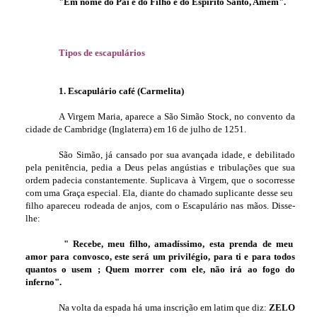
"Em nome do Pai e do Filho e do Espírito Santo, Amém".
Tipos de escapulários
1. Escapulário café (Carmelita)
A Virgem Maria, aparece a São Simão Stock, no convento da
cidade de Cambridge (Inglaterra) em 16 de julho de 1251.
São Simão, já cansado por sua avançada idade, e debilitado
pela penitência, pedia a Deus pelas angústias e tribulações que sua
ordem padecia constantemente. Suplicava à Virgem, que o socorresse
com uma Graça especial. Ela, diante do chamado suplicante desse seu
filho apareceu rodeada de anjos, com o Escapulário nas mãos. Disse-
lhe:
" Recebe, meu filho, amadíssimo, esta prenda de meu
amor para convosco, este será um privilégio, para ti e para todos
quantos o usem ; Quem morrer com ele, não irá ao fogo do
inferno".
Na volta da espada há uma inscrição em latim que diz:
ZELO