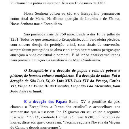
foi chamado a pátria celeste por Deus em 16 de maio de 1265.
Nossa Senhora voltou ao céu e o Escapulário permaneceu
como sinal de Maria. Na última aparição de Lourdes e de Fátima,
Nossa Senhora traz o Escapulário.
São passados mais de 750 anos, desde o dia 16 de julho de
1251. Todos os que trouxeram o Escapulário, com verdadeira piedade,
com sincero desejo de perfeição cristã, com sinais de conversão,
sempre foram protegidos na alma e no corpo contra tantos perigos que
ameaçam a vida espiritual e corporal. É só ler os anais carmelitanos
para provar a proteção e a assistência de Maria Santíssima.
O Escapulário é a devoção de papas e reis, de pobres e
plebeus, de homens cultos e analfabetos. É a devoção de todos. Foi a
devoção de São Luis IX, de Luis XIII, Luis XIV da França, Carlos
VII, Filipe I e Filipe III da Espanha, Leopoldo I da Alemanha, Dom
João I, de Portugal.
E a devoção dos Papas:
Bento XV o pontífice da paz,
chamou o Escapulário a "arma dos cristãos" e aconselhava aos
seminaristas que o usassem. Pio IX gravou em seu cálice a seguinte
inscrição: "Pio IX, confrade Carmelita". Leão XVIII, pouco antes de
morrer, disse aos que o cercavam: "Façamos agora a Novena da Virgem
do Carmo e depois morreremos".