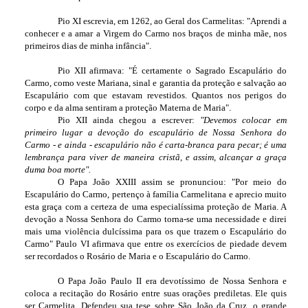
Pio XI escrevia, em 1262, ao Geral dos Carmelitas: "Aprendi a
conhecer e a amar a Virgem do Carmo nos braços de minha mãe, nos
primeiros dias de minha infância".
Pio XII afirmava: "É certamente o Sagrado Escapulário do
Carmo, como veste Mariana, sinal e garantia da proteção e salvação ao
Escapulário com que estavam revestidos. Quantos nos perigos do
corpo e da alma sentiram a proteção Materna de Maria".
Pio XII ainda chegou a escrever:
"Devemos colocar em
primeiro lugar a devoção do escapulário de Nossa Senhora do
Carmo - e ainda - escapulário não é carta-branca para pecar; é uma
lembrança para viver de maneira cristã, e assim, alcançar a graça
duma boa morte".
O Papa João XXIII assim se pronunciou: "Por meio do
Escapulário do Carmo, pertenço à família Carmelitana e aprecio muito
esta graça com a certeza de uma especialíssima proteção de Maria. A
devoção a Nossa Senhora do Carmo torna-se uma necessidade e direi
mais uma violência dulcíssima para os que trazem o Escapulário do
Carmo" Paulo VI afirmava que entre os exercícios de piedade devem
ser recordados o Rosário de Maria e o Escapulário do Carmo.
O Papa João Paulo II era devotíssimo de Nossa Senhora e
coloca a recitação do Rosário entre suas orações prediletas. Ele quis
ser Carmelita. Defendeu sua tese sobre São João da Cruz, o grande