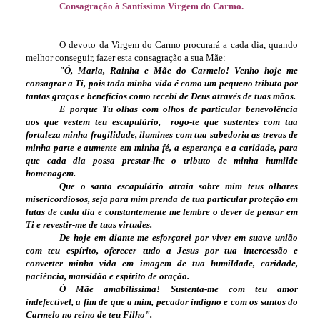
Consagração à Santíssima Virgem do Carmo.
O devoto da Virgem do Carmo procurará a cada dia, quando
melhor conseguir, fazer esta consagração a sua Mãe:
"Ó, Maria, Rainha e Mãe do Carmelo! Venho hoje me
consagrar a Ti, pois toda minha vida é como um pequeno tributo por
tantas graças e benefícios como recebi de Deus através de tuas mãos.
E porque Tu olhas com olhos de particular benevolência
aos que vestem teu escapulário, rogo-te que sustentes com tua
fortaleza minha fragilidade, ilumines com tua sabedoria as trevas de
minha parte e aumente em minha fé, a esperança e a caridade, para
que cada dia possa prestar-lhe o tributo de minha humilde
homenagem.
Que o santo escapulário atraia sobre mim teus olhares
misericordiosos, seja para mim prenda de tua particular proteção em
lutas de cada dia e constantemente me lembre o dever de pensar em
Ti e revestir-me de tuas virtudes.
De hoje em diante me esforçarei por viver em suave união
com teu espírito, oferecer tudo a Jesus por tua intercessão e
converter minha vida em imagem de tua humildade, caridade,
paciência, mansidão e espírito de oração.
Ó Mãe amabilíssima! Sustenta-me com teu amor
indefectível, a fim de que a mim, pecador indigno e com os santos do
Carmelo no reino de teu Filho".