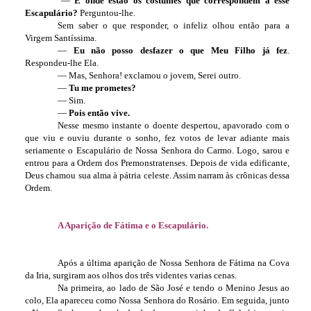
—
E onde estão os costumes que correspondem a esse
Escapulário?
Perguntou-lhe.
Sem saber o que responder, o infeliz olhou então para a
Virgem Santíssima.
—
Eu não posso desfazer o que Meu Filho já fez
.
Respondeu-lhe Ela.
— Mas, Senhora! exclamou o jovem, Serei outro.
—
Tu me prometes?
— Sim.
—
Pois então vive.
Nesse mesmo instante o doente despertou, apavorado com o
que viu e ouviu durante o sonho, fez votos de levar adiante mais
seriamente o Escapulário de Nossa Senhora do Carmo. Logo, sarou e
entrou para a Ordem dos Premonstratenses. Depois de vida edificante,
Deus chamou sua alma à pátria celeste. Assim narram às crônicas dessa
Ordem.
A Aparição de Fátima e o Escapulário.
Após a última aparição de Nossa Senhora de Fátima na Cova
da Iria, surgiram aos olhos dos três videntes varias cenas.
Na primeira, ao lado de São José e tendo o Menino Jesus ao
colo, Ela apareceu como Nossa Senhora do Rosário. Em seguida, junto