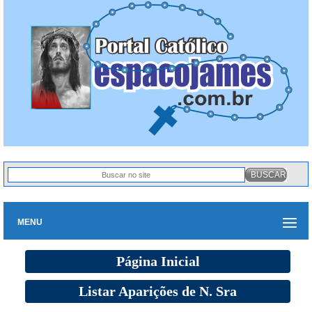
MENU
Página Inicial
Listar Aparições de N. Sra