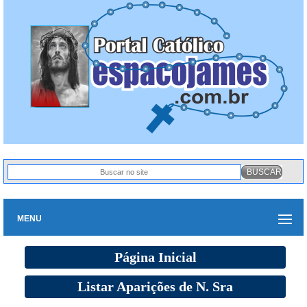
MENU
Página Inicial
Listar Aparições de N. Sra