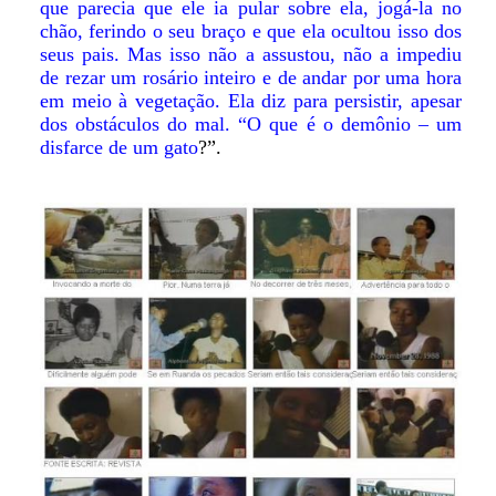
que parecia que ele ia pular sobre ela, jogá-la no
chão, ferindo o seu braço e que ela ocultou isso dos
seus pais. Mas isso não a assustou, não a impediu
de rezar um rosário inteiro e de andar por uma hora
em meio à vegetação. Ela diz para persistir, apesar
dos obstáculos do mal. “O que é o demônio – um
disfarce de um gato
?”.