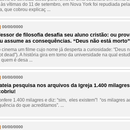
às vítimas do 11 de setembro, em Nova York foi repudiada pela 
, que cobrou explicaç ...
|
00/00/0000
essor de filosofia desafia seu aluno cristão: ou pro
ou assume as consequências. “Deus não está morto”,
cinema um filme cujo nome já desperta a curiosidade: “Deus n
ot dead”). A história gira em torno da universidade na qual estu
quem é desa ...
|
00/00/0000
ateia pesquisa nos arquivos da Igreja 1.400 milagres
cobriu!
nfere 1.400 milagres e diz: “​sim, ​ eles existem”! ​​ “os milagre
quência do que acreditamos”. ...
|
00/00/0000