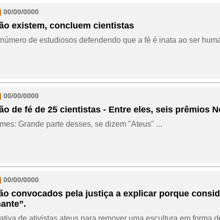
|
00/00/0000
ão existem, concluem cientistas
número de estudiosos defendendo que a fé é inata ao ser huma
|
00/00/0000
o de fé de 25 cientistas - Entre eles, seis prêmios 
es: Grande parte desses, se dizem "Ateus" ...
|
00/00/0000
ão convocados pela justiça a explicar porque consi
ante”.
ativa de ativistas ateus para remover uma escultura em forma d