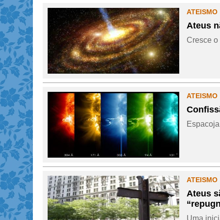
ATEISMO 
Ateus n
Cresce o 
ATEISMO 
Confissã
Espacojam
ATEISMO 
Ateus s
“repugn
Uma inici