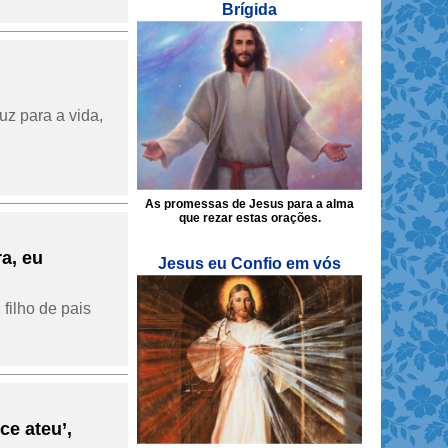
Brígida
uz para a vida,
As promessas de Jesus para a alma
que rezar estas orações.
a, eu
Jesus eu Confio em vós
 filho de pais
e ateu’,