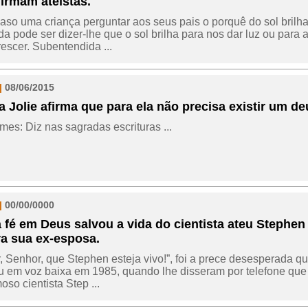
irmam ateístas.
aso uma criança perguntar aos seus pais o porquê do sol brilha
da pode ser dizer-lhe que o sol brilha para nos dar luz ou para 
rescer. Subentendida ...
|
08/06/2015
a Jolie afirma que para ela não precisa existir um de
es: Diz nas sagradas escrituras ...
|
00/00/0000
 fé em Deus salvou a vida do cientista ateu Stephen
a sua ex-esposa.
r, Senhor, que Stephen esteja vivo!”, foi a prece desesperada q
 em voz baixa em 1985, quando lhe disseram por telefone que
oso cientista Step ...