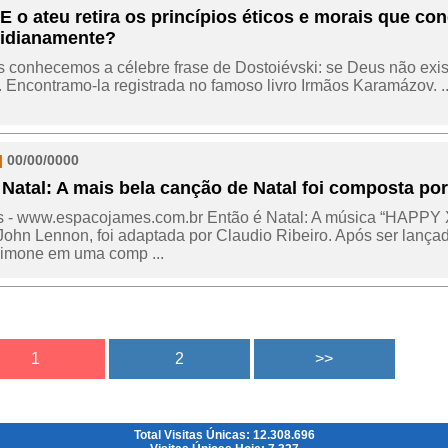
 o ateu retira os princípios éticos e morais que c
tidianamente?
 conhecemos a célebre frase de Dostoiévski: se Deus não exist
. Encontramo-la registrada no famoso livro Irmãos Karamázov. ..
|
00/00/0000
 Natal: A mais bela canção de Natal foi composta po
s - www.espacojames.com.br Então é Natal: A música “HAPP
ohn Lennon, foi adaptada por Claudio Ribeiro. Após ser lança
Simone em uma comp ...
Total Visitas Únicas: 12.308.696