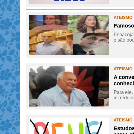
ATEISMO 
Famoso
Espacojam
e são pou
ATEISMO 
A conve
conheci
Para ele,
incrédulos
ATEISMO 
Estudos