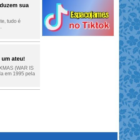
onduzem sua
e, tudo é
.
r um ateu!
Y XMAS (WAR IS
da em 1995 pela