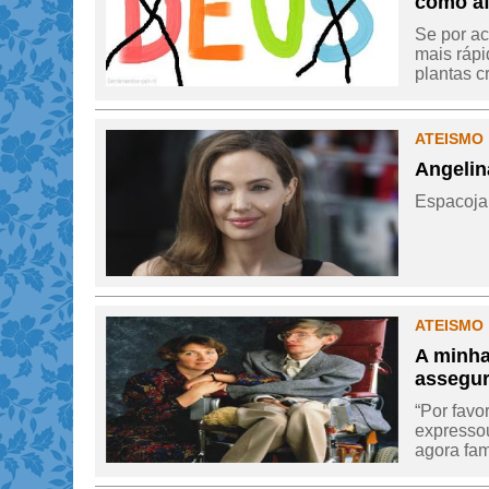
como af
Se por ac
mais rápi
plantas c
ATEISMO 
Angelin
Espacojam
ATEISMO 
A minha
assegur
“Por favo
expressou
agora fam