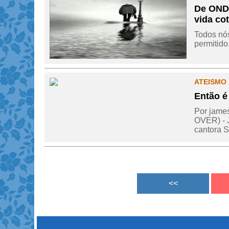
De ONDE
vida co
Todos nós
permitido
ATEISMO 
Então é
Por jame
OVER) - J
cantora 