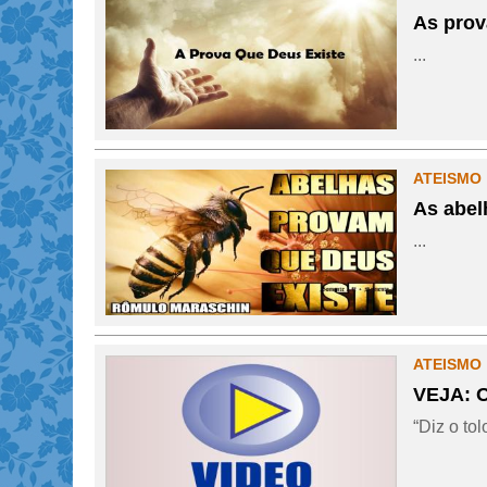
As pro
...
ATEISMO 
As abe
...
ATEISMO 
VEJA: O
“Diz o to