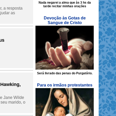
Nada negarei a alma que às 3 hs da
tarde recitar minhas orações
r, a resposta
ajudar as
Devoção às Gotas de
Sangue de Cristo
us
Será livrado das penas do Purgatório.
 Hawking,
Para os irmãos protestantes
ue Jane Wilde
 seu marido, o