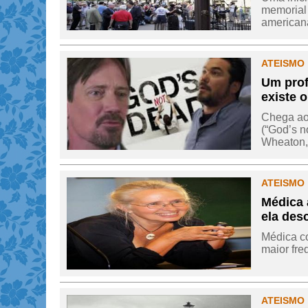
memorial 
americana
ATEISMO 
Um prof
existe 
Chega ao 
(“God’s n
Wheaton, 
ATEISMO 
Médica 
ela des
Médica co
maior fre
ATEISMO 