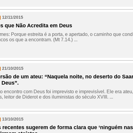
|
12/11/2015
s que Não Acredita em Deus
es: Porque estreita é a porta, e apertado, o caminho que cond
cos os que a encontram. (Mt 7.14.) ...
|
21/10/2015
rsão de um ateu: “Naquela noite, no deserto do Saar
 Deus”.
 o encontro com Deus foi imprevisto e imprevisível. Ele era ateu,
, leitor de Diderot e dos iluministas do século XVIII. ...
|
13/10/2015
 recentes sugerem de forma clara que ‘ninguém nasc