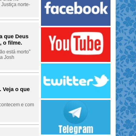
Justiça norte-
va que Deus
 o filme.
ão está morto”
da Josh
. Veja o que
s acontecem e com