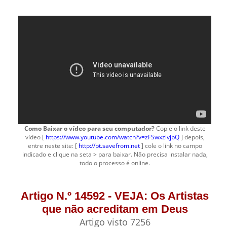
Como Baixar o vídeo para seu computador?
Copie o link deste
vídeo [
https://www.youtube.com/watch?v=zFSwxzivjbQ
] depois,
entre neste site: [
http://pt.savefrom.net
] cole o link no campo
indicado e clique na seta > para baixar. Não precisa instalar nada,
todo o processo é online.
Artigo N.º 14592 - VEJA: Os Artistas
que não acreditam em Deus
Artigo visto 7256