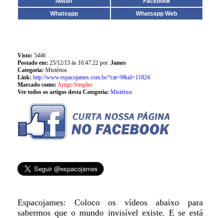
Twitter
Facebook
Whatsapp
Whatsapp Web
Visto:
5446
Postado em:
25/12/13 às 10:47:22 por:
James
Categoria:
Mistérios
Link:
http://www.espacojames.com.br/?cat=9&id=11824
Marcado como:
Artigo Simples
Ver todos os artigos desta Categoria:
Mistérios
Espacojames: Coloco os vídeos abaixo para
sabermos que o mundo invisível existe. E se está