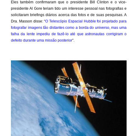
Eles também confirmaram que o presidente Bill Clinton e o vice-
presidente Al Gore teriam tido um interesse pessoal nas fotografias e
solicitaram briefings diários acerca das fotos e de suas pesquisas. A
Dra. Masson disse: “
O Telescópio Espacial Hubble foi projetado para
fotografar imagens tão distantes como a borda do universo, mas uma
falha da lente impediu de fazê-lo até que astronautas corrigiram o
defeito durante uma missão posterior
”.