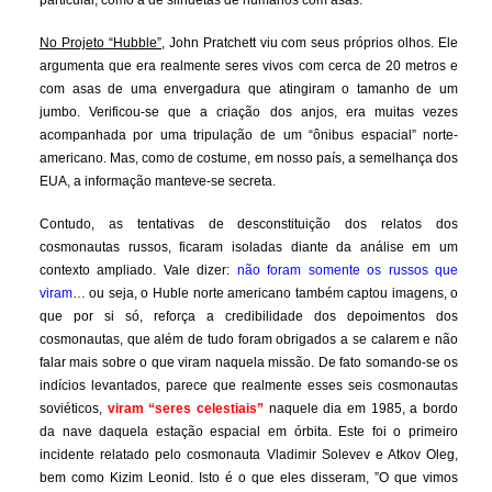
particular, como a de silhuetas de humanos com asas.
No Projeto “Hubble”,
John Pratchett viu com seus próprios olhos. Ele
argumenta que era realmente seres vivos com cerca de 20 metros e
com asas de uma envergadura que atingiram o tamanho de um
jumbo. Verificou-se que a criação dos anjos, era muitas vezes
acompanhada por uma tripulação de um “ônibus espacial” norte-
americano. Mas, como de costume, em nosso país, a semelhança dos
EUA, a informação manteve-se secreta.
Contudo, as tentativas de desconstituição dos relatos dos
cosmonautas russos, ficaram isoladas diante da análise em um
contexto ampliado. Vale dizer:
não foram somente os russos que
viram
… ou seja, o Huble norte americano também captou imagens, o
que por si só, reforça a credibilidade dos depoimentos dos
cosmonautas, que além de tudo foram obrigados a se calarem e não
falar mais sobre o que viram naquela missão. De fato somando-se os
indícios levantados, parece que realmente esses seis cosmonautas
soviéticos,
viram “seres celestiais”
naquele dia em 1985, a bordo
da nave daquela estação espacial em órbita. Este foi o primeiro
incidente relatado pelo cosmonauta Vladimir Solevev e Atkov Oleg,
bem como Kizim Leonid. Isto é o que eles disseram, ”O que vimos