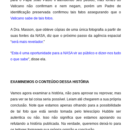
para o Papa João Paulo II atendendo seu pedido, mas fontes do
Vaticano não confirmam e nem negam, porém um Padre de
identificação preservada confirmou tais fatos assegurando que o
Vaticano sabe de tais fotos.
A Dra. Masson, que obteve cópias de uma única fotografia a partir de
suas fontes da NASA, diz que o próximo passo da agência espacial
“
será mais revelador
.”
“
Esta é uma oportunidade para a NASA vir ao público e dizer-nos tudo
o que sabe
”, disse ela.
EXAMINEMOS O CONTEÚDO DESSA HISTÓRIA
Vamos agora examinar a história, não para aprovar ou reprovar, mas
para ver se tal coisa seria possível. Leiam até chegarem a sua própria
conclusão. Note que estamos apenas olhando para a possibilidade
de tal foto que está sendo tomada pelo telescópio Hubble ser
autentica ou não. Isso não significa que estamos apoiando ou
refutando a história publicada. Na verdade, queremos deixá-lo para
os leitores formarem sua própria opinião e conclusão.