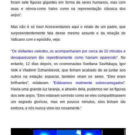
foram sete figuras gigantes em forma de seres humanos, mas com
asas e névoa-como halos como na representação clássica dos
anjos”.
Mas não é só isso! Acrescentamos aqui o relato de um padre, que
surpreendentemente fala desse mesmo assunto e da relação do
Vaticano com o episódio, veja:
“
Os visitantes celestes, os acompanharam por cerca de 10 minutos e
desapareceram tão repentinamente como haviam aparecido
”. No
entanto, 12 dias depois, os cosmonautas Svetlana Savitskaya, Igor
Volk e Vladimir Dzhanibevok, que tinham acabado de se juntar aos
outros na estação espacial, também viram os seres. “Eles eram
brilhantes”, relataram.
“Estávamos realmente sobrecarregados
”.
Havia uma grande luz laranja, e através dela, pudemos ver as figuras
dos sete anjos. “Eles estavam sorrindo como se eles compartilhassem
um segredo glorioso, mas em poucos minutos, eles tinham ido
embora, e nós nunca vimo-los novamente.”