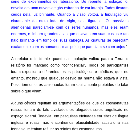
série de experimentos de laboratório. De repente, a estação foi
envolta em uma nuvem de gás estranha de cor laranja. Todos ficaram
cegos pela luz brilhante. Quando a visão voltou, a tripulação viu
claramente do outro lado do vigia, sete figuras… Os possíveis
alienígenas pareciam-se com os seres humanos, mas eles eram
enormes, e tinham grandes asas que estavam em suas costas e um
halo brilhante em torno de suas cabeças. As criaturas se pareciam
exatamente com os humanos, mas pelo que pareciam-se com anjos
.”
Ao relatar o incidente quando a tripulação voltou para a Terra, o
relatório foi marcado como “confidencial”. Todos os participantes
foram expostos a diferentes testes psicológicos e médicos, que, no
entanto, mostrou que qualquer desvio da norma não estava à vista.
Posteriormente, os astronautas foram estritamente proibidos de falar
sobre o que viram.
Alguns céticos rejeitam as argumentações de que os cosmonautas
russos teriam de fato avistados os alegados seres angelicais no
espaço sideral. Todavia, em pesquisas efetuadas em sites de língua
inglesa e russa, não encontremos plausibilidade satisfatória nas
teorias que tentam refutar os relatos dos cosmonautas.