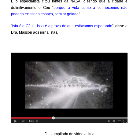
E o especialista citou fontes da NASA, dizendo que a cidade é
definitivamente o Céu “
porque a vida como a conhecemos não
poderia existir no espaço, sem ar gelado
”.
“
isto é o Céu – isso é a prova do que estávamos esperando
”, disse a
Dra. Masson aos jornalistas.
Foto ampliada do vídeo acima