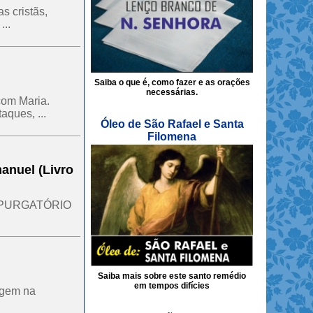
s cristãs,
..
Saiba o que é, como fazer e as orações
necessárias.
com Maria.
ques, ...
Óleo de São Rafael e Santa
Filomena
manuel (Livro
 PURGATÓRIO
Saiba mais sobre este santo remédio
em tempos difícies
igem na