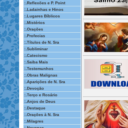
:.Reflexões e P. Point
:.Ladainhas e Hinos
:.Lugares Bíblicos
:.Mistérios
:.Orações
:.Profecias
:.Títulos de N. Sra
:.Subliminar
:.Catecismo
:.Saiba Mais
:.Testemunhos
:.Obras Malignas
:.Aparições de N. Sra
:.Devoção
:.Terço e Rosário
:.Anjos de Deus
:.Destaque
:.Orações à N. Sra
:.Milagres
:.Novenas