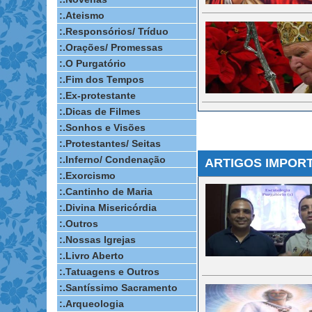
:.Ateismo
:.Responsórios/ Tríduo
:.Orações/ Promessas
:.O Purgatório
:.Fim dos Tempos
:.Ex-protestante
:.Dicas de Filmes
:.Sonhos e Visões
:.Protestantes/ Seitas
:.Inferno/ Condenação
ARTIGOS IMPOR
:.Exorcismo
:.Cantinho de Maria
:.Divina Misericórdia
:.Outros
:.Nossas Igrejas
:.Livro Aberto
:.Tatuagens e Outros
:.Santíssimo Sacramento
:.Arqueologia