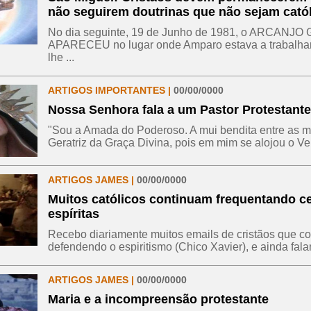
não seguirem doutrinas que não sejam catól
No dia seguinte, 19 de Junho de 1981, o ARCANJO
APARECEU no lugar onde Amparo estava a trabalhar,
lhe ...
ARTIGOS IMPORTANTES |
00/00/0000
Nossa Senhora fala a um Pastor Protestante
"Sou a Amada do Poderoso. A mui bendita entre as m
Geratriz da Graça Divina, pois em mim se alojou o Ver
ARTIGOS JAMES |
00/00/0000
Muitos católicos continuam frequentando c
espíritas
Recebo diariamente muitos emails de cristãos que c
defendendo o espiritismo (Chico Xavier), e ainda falam
ARTIGOS JAMES |
00/00/0000
Maria e a incompreensão protestante