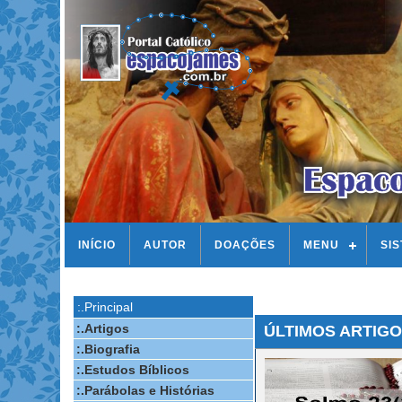
INÍCIO
AUTOR
DOAÇÕES
MENU
SI
:.Principal
:.Artigos
ÚLTIMOS ARTIGO
:.Biografia
:.Estudos Bíblicos
:.Parábolas e Histórias