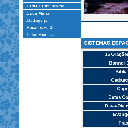
:.Padre Paulo Ricardo
:.Salvai Almas
:.Medjugorje
:.Recados Aarão
:.Fotos Especiais
SISTEMAS ESPA
15 Orações
Banner 
Bibli
Cadastr
Cape
Datas C
Dia-a-Dia 
Evange
Fras