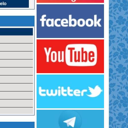
elo
o
rdia
ória