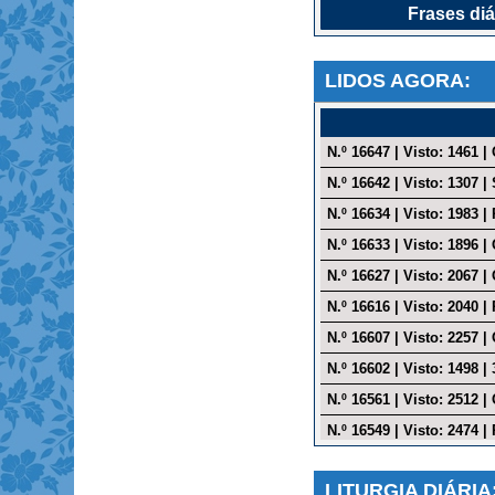
Frases diá
Históri
LIDOS AGORA:
Momento 
Oraç
Refle
N.º 16647 | Visto: 1461 
Salm
N.º 16642 | Visto: 1307 
Sã
N.º 16634 | Visto: 1983 
N.º 16633 | Visto: 1896 
Terç
N.º 16627 | Visto: 2067 
Vel
N.º 16616 | Visto: 2040 
N.º 16607 | Visto: 2257 
N.º 16602 | Visto: 1498 
N.º 16561 | Visto: 2512 
N.º 16549 | Visto: 2474 
N.º 16535 | Visto: 1676 
LITURGIA DIÁRIA
N.º 16517 | Visto: 2702 |