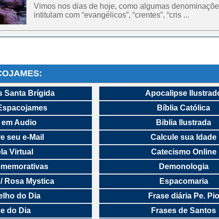
Vimos nos dias de hoje, como algumas denominaçõe
intitulam com “evangélicos”, “crentes”, “cris ...
COJAMES:
 Santa Brígida
Apocalipse Ilustrad
Espacojames
Bíblia Católica
a em Audio
Biblia Ilustrada
e seu e-Mail
Calcule sua Idade
la Virtual
Catecismo Online
omemorativas
Demonologia
c/ Rosa Mystica
Espacomaria
lho do Dia
Frase diária Pe. Pi
e do Dia
Frases de Santos