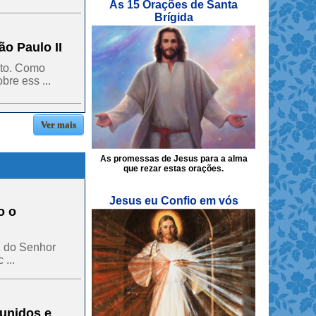
As 15 Orações de Santa
Brígida
o Paulo II
nto. Como
bre ess ...
Ver mais
As promessas de Jesus para a alma
que rezar estas orações.
Jesus eu Confio em vós
o o
z do Senhor
...
unidos e