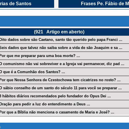
rias de Santos
Frases Pe. Fábio de M
a dos Santos
Mensagem do Dia
de Meditação
O Relógio da Paixã
ão do Dia
Passagem Bíblica
(
921
Artigo em aberto)
xão do Dia
Rosário Online
| Oito dados sobre são Caetano, santo tão querido pelo papa Franci ...
o do Dia
Santo do Dia
| Seis dados que talvez não saiba sobre a vida de são Joaquim e sa ...
o José
Terço Divina Misericó
| Por que me preparar para uma boa morte? ...
| O comunismo não vai sobreviver e a Igreja vai permanecer, diz pad ...
o Online
Todos os Papas da hist
| O que é a Comunhão dos Santos? ...
a Virtual
Via Sacra Online
| Por que Nossa Senhora de Czestochowa tem cicatrizes no rosto? ...
| O sábio conselho de um santo do século 11 para você se preparar ...
| 3 hábitos diários recomendados pelo fundador do Opus Dei ...
| Oração para pedir a luz do entendimento a Deus ...
| Por que a Bíblia não menciona o casamento de Maria e José? ...
| Oração de cura por uma criança doente ...
:
 O que significa nascer de novo? ...