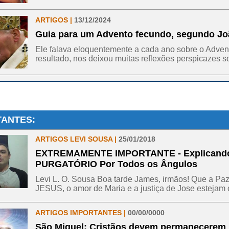
ARTIGOS |
13/12/2024
Guia para um Advento fecundo, segundo Joã
Ele falava eloquentemente a cada ano sobre o Adve
resultado, nos deixou muitas reflexões perspicazes so
TANTES:
ARTIGOS LEVI SOUSA |
25/01/2018
EXTREMAMENTE IMPORTANTE - Explicand
PURGATÓRIO Por Todos os Ângulos
Levi L. O. Sousa Boa tarde James, irmãos! Que a Pa
JESUS, o amor de Maria e a justiça de Jose estejam c 
ARTIGOS IMPORTANTES |
00/00/0000
São Miguel: Cristãos devem permanecerem 