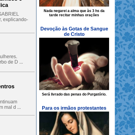
ica
Nada negarei a alma que às 3 hs da
 GABRIEL
tarde recitar minhas orações
 explicando-
Devoção às Gotas de Sangue
de Cristo
ulheres.
bo de D ...
entros
Será livrado das penas do Purgatório.
ontinuam
 mal d ...
Para os irmãos protestantes