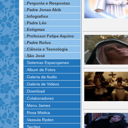
:.Pergunta e Respostas
:.Padre Jonas Abib
:.Infografico
:.Padre Léo
:.Estigmas
:.Professor Felipe Aquino
:.Padre Rufus
:.Ciência e Tecnologia
:.São José
:.Sistemas Espacojames
:.Album de Fotos
:.Galeria de Audio
:.Galeria de Videos
:.Download
:.Colaboradores
:.Menu James
:.Rosa Mistica
:.Vassula Ryden
:.Seções